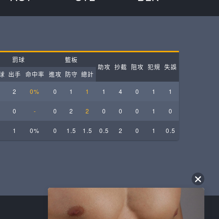
ball League
罰球
籃板
助攻
抄截
阻攻
犯規
失誤
球
出手
命中率
進攻
防守
總計
0
2
0%
0
1
1
1
4
0
1
1
0
0
-
0
2
2
0
0
0
1
0
0
1
0%
0
1.5
1.5
0.5
2
0
1
0.5
切換手機版