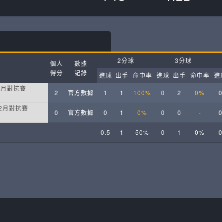
月見山Max League
Rise Basket
ELITE週六籃球聯盟
屏東國民聯盟
CBC中壢籃球聯盟
大港開打高雄籃球聯盟
2分球
3分球
個人
數據
Max中壢籃球聯盟
BTC籃球聯盟
得分
記錄
進球
出手
命中率
進球
出手
命中率
進
組1月對抗賽
2
官方數據
1
1
100%
0
2
0%
ELITE週日籃球聯盟-中壢場
12月對抗賽
0
官方數據
0
1
0%
0
0
-
0.5
1
50%
0
1
0%