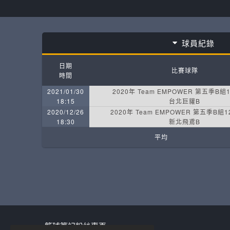
球員紀錄
日期
比賽球隊
時間
2021/01/30
2020年 Team EMPOWER 第五季B
18:15
台北巨貛B
2020/12/26
2020年 Team EMPOWER 第五季B組
18:30
新北飛鳶B
平均
籃球筆記粉絲專頁