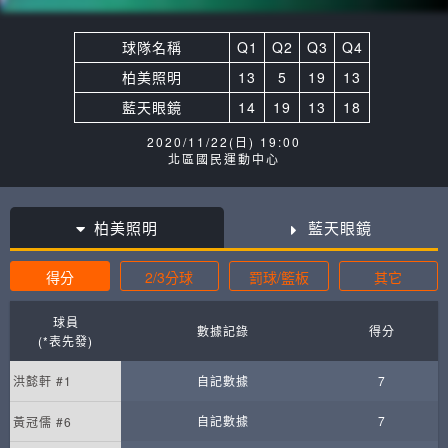
球隊名稱
Q1
Q2
Q3
Q4
柏美照明
13
5
19
13
藍天眼鏡
14
19
13
18
2020/11/22(日) 19:00
北區國民運動中心
柏美照明
藍天眼鏡
得分
2/3分球
罰球/籃板
其它
球員
數據記錄
得分
(*表先發)
洪懿軒 #1
自記數據
7
自記數據
7
黃冠儒 #6