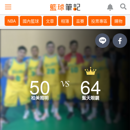
NBA
國內籃球
文章
相簿
盃賽
投票專區
購物
50
64
柏美照明
藍天眼鏡