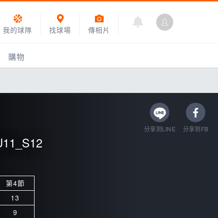
我的球隊
找球場
傳相片
購物
分享到LINE
分享到FB
1_S12
第4節
乙組小聯盟
13
運動訓練
9