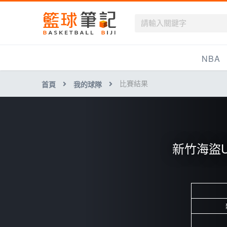
籃球筆記
NBA
比賽結果
首頁
我的球隊
最新資訊
新聞報導
賽程
新竹海盜U1
戰績排名
球隊資訊