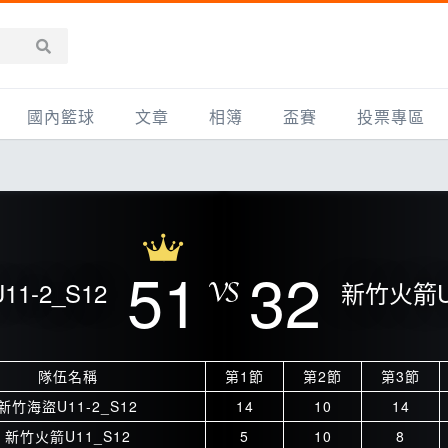
國內籃球
文章
相簿
盃賽
投票專區
新聞報導
全部
IMBC躍動籃球聯盟
精選相簿
DLIVE週末籃球聯賽
台灣職籃
新聞報導
網友相簿
Ding Yu頂煜籃球聯盟
TYGS籃球聯盟
UBA
產品活動
影片專區
SCBL 三重康克斯籃球聯盟
UBL
51
32
1-2_S12
新竹火箭U1
HBL
知識分享
SHUBL世新籃球聯盟
SBC輔大超級盃
球鞋開箱
TBL淡水籃球聯盟
ELITE週日籃球聯盟
隊伍名稱
第1節
第2節
第3節
主打專題
三重女子籃球聯盟
TBSL高中
新竹海盜U11-2_S12
14
10
14
淡水豆花聯盟
EMPOWER引爆
新竹火箭U11_S12
5
10
8