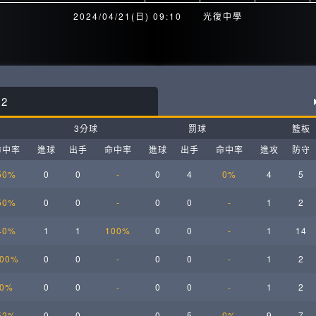
月見山Max League
Rise Basket
2024/04/21(日) 09:10
光復中學
ELITE週六籃球聯盟
屏東國民聯盟
CBC中壢籃球聯盟
大港開打高雄籃球聯盟
2
Max中壢籃球聯盟
BTC籃球聯盟
3分球
罰球
籃板
ELITE週日籃球聯盟-中壢場
命中率
進球
出手
命中率
進球
出手
命中率
進攻
防守
50%
0
0
-
0
4
0%
4
5
50%
0
0
-
0
0
-
1
2
40%
1
1
100%
0
0
-
1
14
00%
0
0
-
0
0
-
1
2
0%
0
0
-
0
0
-
1
2
52%
0
0
-
0
5
0%
9
7