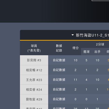
新竹海盜U11-2_S1
2分球
球員
數據
得分
(*表先發)
記錄
進球
出手
彭奕翔 #3
自記數據
10
5
10
自記數據
2
1
2
相奕暢 #12
自記數據
11
4
10
王允厚 #23
自記數據
2
1
1
1
相奕睿 #24
自記數據
0
0
1
劉牧宸 #29
自記數據
26
13
25
黃奕閎 #40