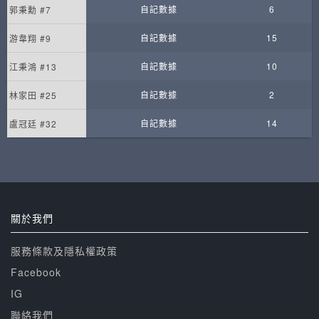
自記數據
6
郭秉勳 #7
自記數據
15
游韋翔 #9
自記數據
10
江秉鴻 #13
自記數據
2
林家田 #25
自記數據
14
盧冠廷 #32
關於我們
服務條款及隱私權政策
Facebook
IG
聯絡我們