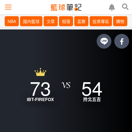
NBA
國內籃球
文章
相簿
盃賽
投票專區
購物
73
54
IBT-FIREFOX
拎北五吉