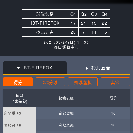
球隊名稱
Q1
Q2
Q3
Q4
IBT-FIREFOX
17
21
13
22
拎北五吉
20
7
11
16
2024/03/24(日) 14:30
泰山運動中心
IBT-FIREFOX
拎北五吉
得分
2/3分球
罰球/籃板
其它
球員
數據記錄
得分
(*表先發)
邱呈委 #3
自記數據
10
自記數據
16
陳奕良 #6