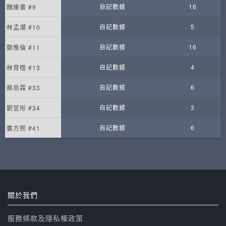
自記數據
16
魏維書 #9
自記數據
5
林孟潮 #10
自記數據
16
鄭惟倫 #11
自記數據
4
林育楷 #13
自記數據
6
蔡岳霖 #33
自記數據
3
劉宣彤 #34
自記數據
6
婁方熙 #41
關於我們
服務條款及隱私權政策