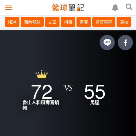
NBA
國內籃球
文章
相簿
盃賽
投票專區
購物
72
55
魯山人和風壽喜鍋
馬達
物