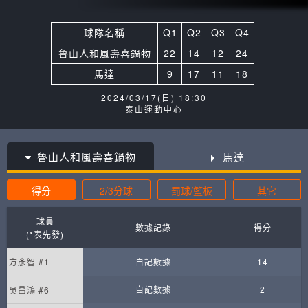
球隊名稱
Q1
Q2
Q3
Q4
魯山人和風壽喜鍋物
22
14
12
24
馬達
9
17
11
18
2024/03/17(日) 18:30
泰山運動中心
魯山人和風壽喜鍋物
馬達
得分
2/3分球
罰球/籃板
其它
球員
數據記錄
得分
(*表先發)
方彥智 #1
自記數據
14
自記數據
2
吳昌鴻 #6