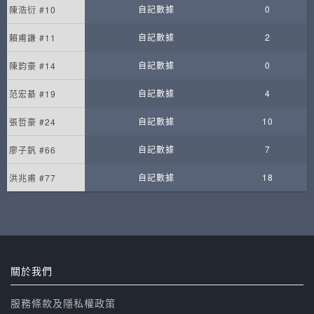
自記數據
0
陳浩衍 #10
自記數據
2
賴甫謙 #11
自記數據
0
陳鈞豪 #14
自記數據
4
范宏綦 #19
自記數據
10
張哲豪 #24
自記數據
7
廖子釩 #66
自記數據
18
洪兆甫 #77
關於我們
服務條款及隱私權政策