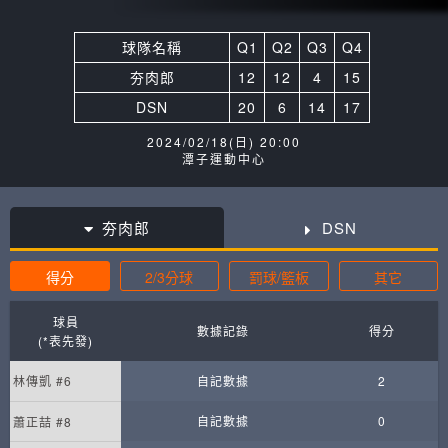
球隊名稱
Q1
Q2
Q3
Q4
夯肉郎
12
12
4
15
DSN
20
6
14
17
2024/02/18(日) 20:00
潭子運動中心
夯肉郎
DSN
得分
2/3分球
罰球/籃板
其它
球員
數據記錄
得分
(*表先發)
林傳凱 #6
自記數據
2
自記數據
0
蕭正喆 #8