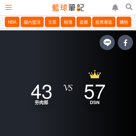
NBA
國內籃球
文章
相簿
盃賽
投票專區
購物
43
57
夯肉郎
DSN