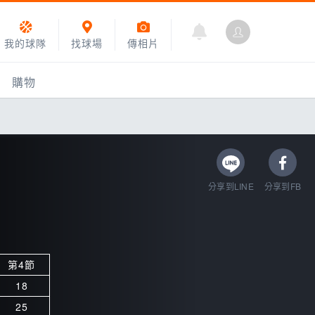
我的球隊
找球場
傳相片
購物
分享到LINE
分享到FB
第4節
乙組小聯盟
18
運動訓練
25