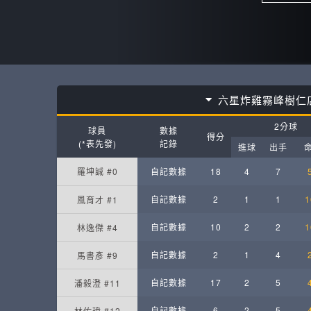
六星炸雞霧峰樹仁
2分球
球員
數據
得分
(*表先發)
記錄
進球
出手
羅坤誠 #0
自記數據
18
4
7
自記數據
2
1
1
1
風育才 #1
自記數據
10
2
2
1
林逸傑 #4
自記數據
2
1
4
馬書彥 #9
自記數據
17
2
5
潘毅澄 #11
自記數據
6
2
5
林佑瑋 #12