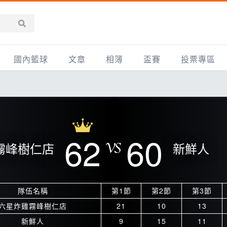
國內籃球
文章
相簿
盃賽
投票專區
新聞報導
全部
IMBC躍動籃球聯盟
精選相簿
DLIVE週末籃球聯賽
台灣職籃
新聞報導
網友相簿
Ding Yu頂煜籃球聯盟
TYGS籃球聯盟
UBA
產品活動
影片專區
SCBL 三重康克斯籃球聯盟
UBL
62
60
霧峰樹仁店
新鮮人
HBL
知識分享
SHUBL世新籃球聯盟
SBC輔大超級盃
球鞋開箱
TBL淡水籃球聯盟
ELITE週日籃球聯盟
隊伍名稱
第1節
第2節
第3節
主打專題
三重女子籃球聯盟
TBSL高中
六星炸雞霧峰樹仁店
21
10
13
淡水豆花聯盟
EMPOWER引爆
新鮮人
9
15
11