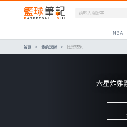
籃球筆記
NBA
比賽結果
首頁
我的球隊
最新資訊
新聞報導
賽程
六星炸雞
戰績排名
球隊資訊