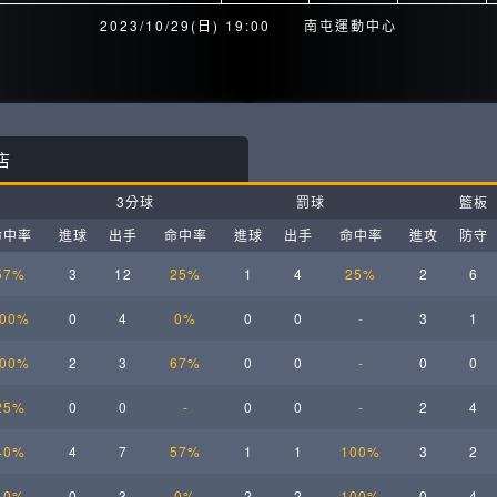
月見山Max League
Rise Basket
2023/10/29(日) 19:00
南屯運動中心
ELITE週六籃球聯盟
屏東國民聯盟
CBC中壢籃球聯盟
大港開打高雄籃球聯盟
店
Max中壢籃球聯盟
BTC籃球聯盟
3分球
罰球
籃板
ELITE週日籃球聯盟-中壢場
命中率
進球
出手
命中率
進球
出手
命中率
進攻
防守
57%
3
12
25%
1
4
25%
2
6
00%
0
4
0%
0
0
-
3
1
00%
2
3
67%
0
0
-
0
0
25%
0
0
-
0
0
-
2
4
40%
4
7
57%
1
1
100%
3
2
40%
0
3
0%
2
2
100%
0
4