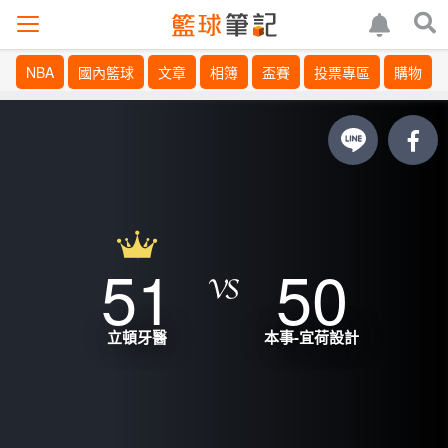
NBA
國內籃球
文章
相簿
盃賽
投票專區
購物
51
50
立頓牙醫
本事-宜荷設計