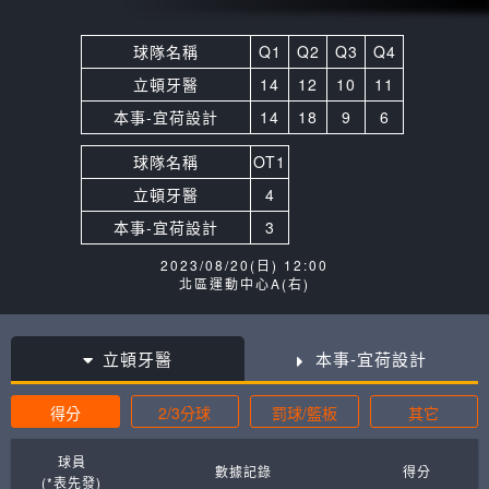
球隊名稱
Q1
Q2
Q3
Q4
立頓牙醫
14
12
10
11
本事-宜荷設計
14
18
9
6
球隊名稱
OT1
立頓牙醫
4
本事-宜荷設計
3
2023/08/20(日) 12:00
北區運動中心A(右)
立頓牙醫
本事-宜荷設計
得分
2/3分球
罰球/籃板
其它
球員
數據記錄
得分
(*表先發)