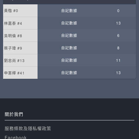
黃楷 #0
自記數據
0
自記數據
13
林嘉泰 #4
自記數據
6
吳明倫 #8
自記數據
8
蔡子瑋 #9
自記數據
11
劉忠尚 #13
自記數據
13
申憲樺 #41
關於我們
服務條款及隱私權政策
Facebook