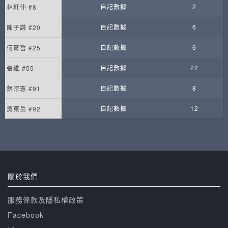
自記數據
2
林粁仲 #8
自記數據
6
陳子謙 #20
自記數據
6
何育哲 #25
自記數據
22
張維 #55
自記數據
8
蔡宗憲 #91
自記數據
12
吳東岳 #92
關於我們
服務條款及隱私權政策
Facebook