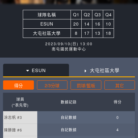
球隊名稱
Q1
Q2
Q3
Q4
ESUN
20
14
16
10
大屯社區大學
8
17
13
18
2023/09/10(日) 13:00
南屯國民運動中心
ESUN
大屯社區大學
得分
2/3分球
罰球/籃板
其它
球員
數據記錄
得分
(*表先發)
涂志帆 #3
自記數據
0
自記數據
4
陳勝鋒 #6