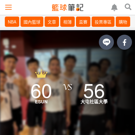
NBA
國內籃球
文章
相簿
盃賽
投票專區
購物
60
56
ESUN
大屯社區大學