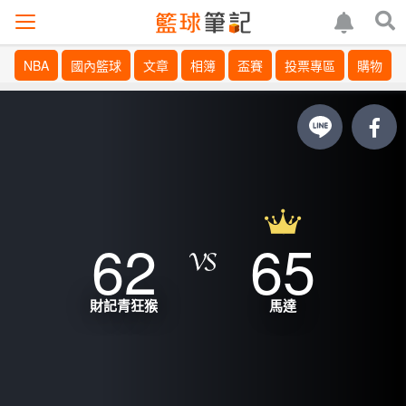
NBA
國內籃球
文章
相簿
盃賽
投票專區
購物
62
65
財記青狂猴
馬達