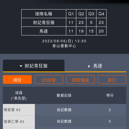
球隊名稱
Q1
Q2
Q3
Q4
財記青狂猴
11
23
5
23
馬達
11
19
15
20
2023/08/06(日) 13:30
泰山運動中心
財記青狂猴
馬達
得分
2/3分球
罰球/籃板
其它
球員
數據記錄
得分
(*表先發)
陳家豪 #2
自記數據
2
自記數據
5
張黃仁華 #3