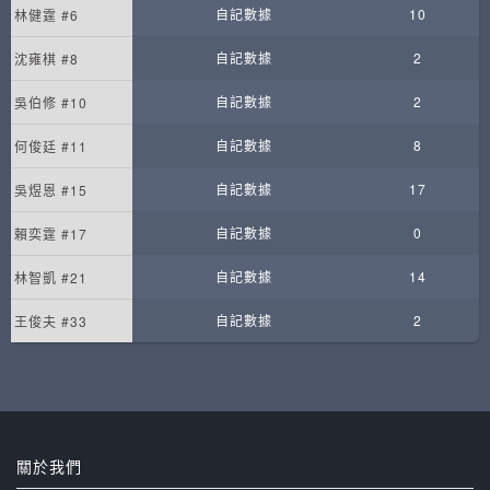
自記數據
10
林健霆 #6
自記數據
2
沈雍棋 #8
自記數據
2
吳伯修 #10
自記數據
8
何俊廷 #11
自記數據
17
吳煜恩 #15
自記數據
0
賴奕霆 #17
自記數據
14
林智凱 #21
自記數據
2
王俊夫 #33
關於我們