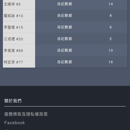
自記數據
14
尤維祥 #5
自記數據
8
羅紹詠 #13
自記數據
6
李聖偉 #15
自記數據
2
江戎禮 #33
自記數據
10
李俊寬 #69
自記數據
16
柯定羿 #77
關於我們
服務條款及隱私權政策
Facebook