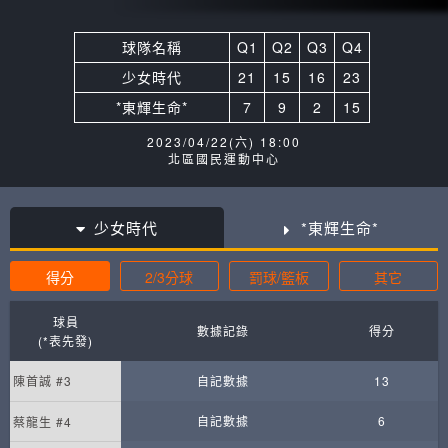
球隊名稱
Q1
Q2
Q3
Q4
少女時代
21
15
16
23
*東輝生命*
7
9
2
15
2023/04/22(六) 18:00
北區國民運動中心
少女時代
*東輝生命*
得分
2/3分球
罰球/籃板
其它
球員
數據記錄
得分
(*表先發)
陳首誠 #3
自記數據
13
自記數據
6
蔡龍生 #4