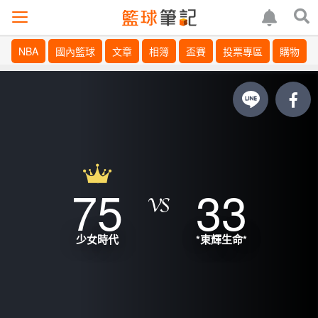
NBA
國內籃球
文章
相簿
盃賽
投票專區
購物
75
33
少女時代
*東輝生命*