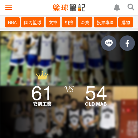
NBA
國內籃球
文章
相簿
盃賽
投票專區
購物
61
54
安凱工業
OLD MAB