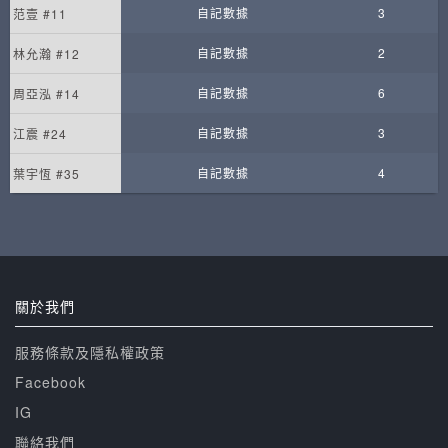
自記數據
3
范壹 #11
自記數據
2
林允瀚 #12
自記數據
6
周亞泓 #14
自記數據
3
江震 #24
自記數據
4
葉宇恆 #35
關於我們
服務條款及隱私權政策
Facebook
IG
聯絡我們