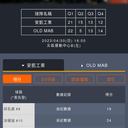
球隊名稱
Q1
Q2
Q3
Q4
安凱工業
21
15
13
12
OLD MAB
22
5
13
14
2023/04/30(日) 16:00
北區運動中心B(左)
安凱工業
OLD MAB
得分
2/3分球
罰球/籃板
其它
球員
數據記錄
得分
(*表先發)
邱名廣 #8
自記數據
19
自記數據
24
涂曜瑞 #10