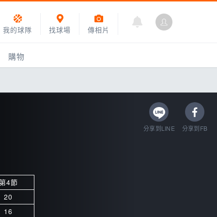
我的球隊
找球場
傳相片
購物
分享到LINE
分享到FB
第4節
乙組小聯盟
20
運動訓練
16