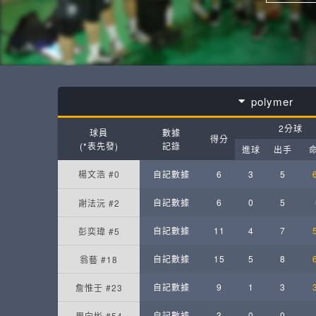
polymer
2分球
球員
數據
得分
(*表先發)
記錄
進球
出手
楊文浩 #0
自記數據
6
3
5
自記數據
6
0
5
謝法沅 #2
自記數據
11
4
7
彭奕瑋 #5
自記數據
15
5
8
翁藝 #18
自記數據
9
1
3
詹惟壬 #23
自記數據
3
0
0
周向彬 #54