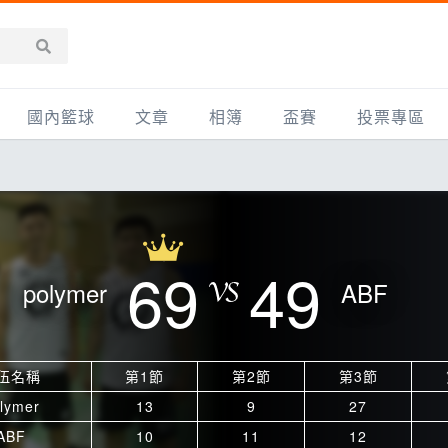
國內籃球
文章
相簿
盃賽
投票專區
新聞報導
全部
IMBC躍動籃球聯盟
精選相簿
DLIVE週末籃球聯賽
台灣職籃
新聞報導
網友相簿
Ding Yu頂煜籃球聯盟
TYGS籃球聯盟
UBA
產品活動
影片專區
SCBL 三重康克斯籃球聯盟
UBL
69
49
polymer
ABF
HBL
知識分享
SHUBL世新籃球聯盟
SBC輔大超級盃
球鞋開箱
TBL淡水籃球聯盟
ELITE週日籃球聯盟
伍名稱
第1節
第2節
第3節
主打專題
三重女子籃球聯盟
TBSL高中
lymer
13
9
27
淡水豆花聯盟
EMPOWER引爆
ABF
10
11
12