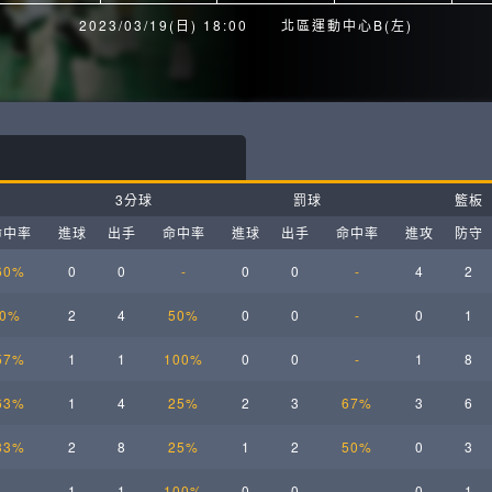
月見山Max League
Rise Basket
2023/03/19(日) 18:00
北區運動中心B(左)
ELITE週六籃球聯盟
屏東國民聯盟
CBC中壢籃球聯盟
大港開打高雄籃球聯盟
Max中壢籃球聯盟
BTC籃球聯盟
3分球
罰球
籃板
ELITE週日籃球聯盟-中壢場
命中率
進球
出手
命中率
進球
出手
命中率
進攻
防守
60%
0
0
-
0
0
-
4
2
0%
2
4
50%
0
0
-
0
1
57%
1
1
100%
0
0
-
1
8
63%
1
4
25%
2
3
67%
3
6
33%
2
8
25%
1
2
50%
0
3
-
1
1
100%
0
0
-
0
1