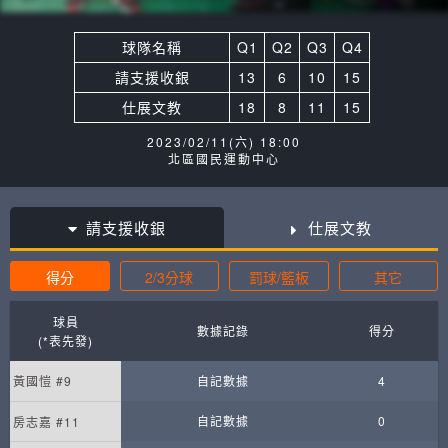
球隊名稱
Q1
Q2
Q3
Q4
請支援收銀
13
6
10
15
仕展文教
18
8
11
15
2023/02/11(六) 18:00
北區國民運動中心
請支援收銀
仕展文教
得分
2/3分球
罰球/籃板
其它
球員
數據記錄
得分
(*表先發)
黃國愷 #9
自記數據
4
自記數據
0
房志嘉 #11