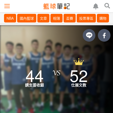
NBA
國內籃球
文章
相簿
盃賽
投票專區
購物
44
52
請支援收銀
仕展文教