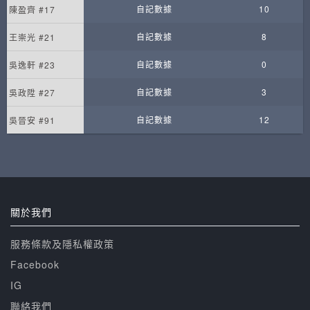
自記數據
10
陳盈齊 #17
自記數據
8
王崇光 #21
自記數據
0
吳逸軒 #23
自記數據
3
吳政陞 #27
自記數據
12
吳晉安 #91
關於我們
服務條款及隱私權政策
Facebook
IG
聯絡我們