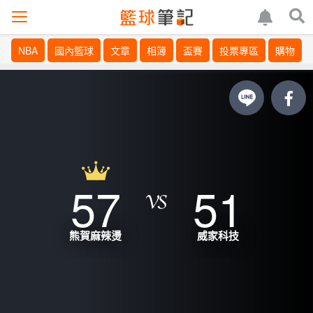
NBA
國內籃球
文章
相簿
盃賽
投票專區
購物
57
51
熊賀麻辣燙
威家科技