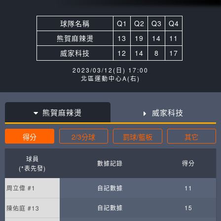
球隊名稱
Q1
Q2
Q3
Q4
熊賀麻辣燙
13
19
14
11
威家科技
12
14
8
17
2023/03/12(日) 17:00
北區運動中心A(右)
熊賀麻辣燙
威家科技
得分
2/3分球
罰球/籃板
其它
球員
數據記錄
得分
(*表先發)
周立偉 #1
自記數據
11
自記數據
15
陳佑庭 #13