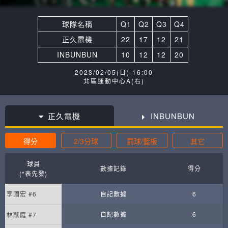
球隊名稱
Q1
Q2
Q3
Q4
正久電機
22
17
12
21
INBUNBUN
10
12
12
20
2023/02/05(日) 16:00
北區運動中心A(右)
正久電機
INBUNBUN
得分
2/3分球
罰球/籃板
其它
球員
數據記錄
得分
(*表先發)
李國宏 #6
自記數據
6
自記數據
6
林献庭 #7