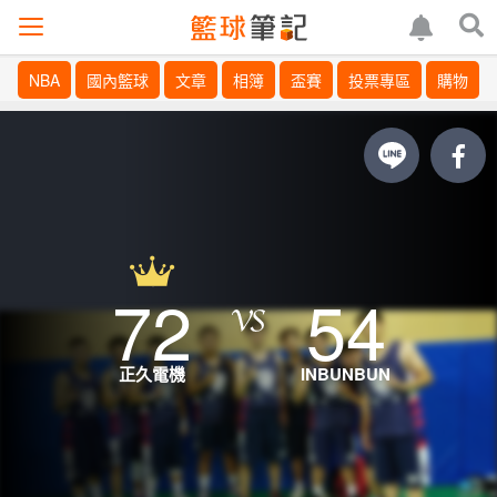
NBA
國內籃球
文章
相簿
盃賽
投票專區
購物
72
54
正久電機
INBUNBUN