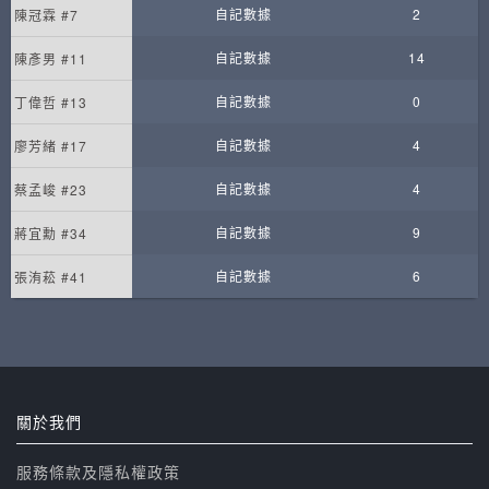
自記數據
2
陳冠霖 #7
自記數據
14
陳彥男 #11
自記數據
0
丁偉哲 #13
自記數據
4
廖芳緒 #17
自記數據
4
蔡孟峻 #23
自記數據
9
蔣宜勳 #34
自記數據
6
張洧菘 #41
關於我們
服務條款及隱私權政策