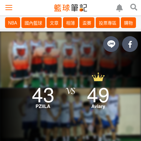
NBA
國內籃球
文章
相簿
盃賽
投票專區
購物
43
49
PZIILA
Aviary