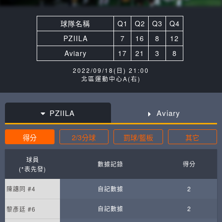
球隊名稱
Q1
Q2
Q3
Q4
PZIILA
7
16
8
12
Aviary
17
21
3
8
2022/09/18(日) 21:00
北區運動中心A(右)
PZIILA
Aviary
得分
2/3分球
罰球/籃板
其它
球員
數據記錄
得分
(*表先發)
陳譓同 #4
自記數據
2
自記數據
2
黎彥廷 #6