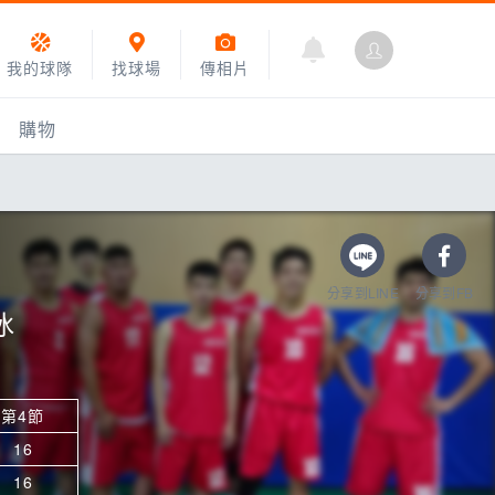
我的球隊
找球場
傳相片
購物
分享到LINE
分享到FB
冰
第4節
乙組小聯盟
16
運動訓練
16