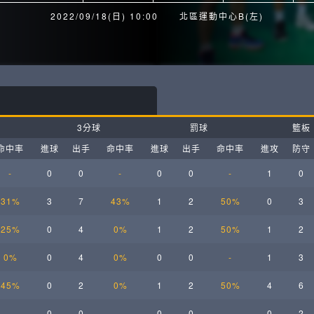
月見山Max League
Rise Basket
2022/09/18(日) 10:00
北區運動中心B(左)
ELITE週六籃球聯盟
屏東國民聯盟
CBC中壢籃球聯盟
大港開打高雄籃球聯盟
Max中壢籃球聯盟
BTC籃球聯盟
3分球
罰球
籃板
ELITE週日籃球聯盟-中壢場
命中率
進球
出手
命中率
進球
出手
命中率
進攻
防守
-
0
0
-
0
0
-
1
0
31%
3
7
43%
1
2
50%
0
3
25%
0
4
0%
1
2
50%
1
2
0%
0
4
0%
0
0
-
1
3
45%
0
2
0%
1
2
50%
4
6
-
0
0
-
0
0
-
0
2