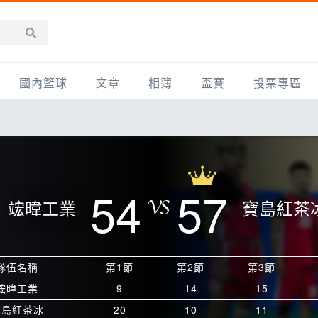
國內籃球
文章
相簿
盃賽
投票專區
新聞報導
全部
IMBC躍動籃球聯盟
精選相簿
DLIVE週末籃球聯賽
台灣職籃
新聞報導
網友相簿
Ding Yu頂煜籃球聯盟
TYGS籃球聯盟
UBA
產品活動
影片專區
SCBL 三重康克斯籃球聯盟
UBL
54
57
竤暐工業
寶島紅茶
HBL
知識分享
SHUBL世新籃球聯盟
SBC輔大超級盃
球鞋開箱
TBL淡水籃球聯盟
ELITE週日籃球聯盟
隊伍名稱
第1節
第2節
第3節
主打專題
三重女子籃球聯盟
TBSL高中
竤暐工業
9
14
15
淡水豆花聯盟
EMPOWER引爆
寶島紅茶冰
20
10
11