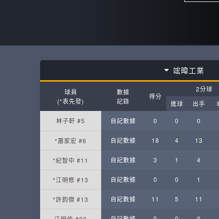
竤暐工業
2分球
球員
數據
得分
(*表先發)
記錄
進球
出手
林子軒 #5
自記數據
0
0
0
自記數據
18
4
13
*蕭家宏 #6
自記數據
3
1
4
*紀智中 #11
自記數據
0
0
1
*江明修 #13
自記數據
11
5
11
*許鈞傑 #13
自記數據
0
0
0
江明倫 #20