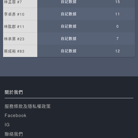
自記數據
15
林孟蓉 #7
自記數據
11
李卓彥 #10
自記數據
0
林肱郡 #11
自記數據
7
林承業 #23
自記數據
12
蔡成裕 #83
關於我們
服務條款及隱私權政策
Facebook
IG
聯絡我們