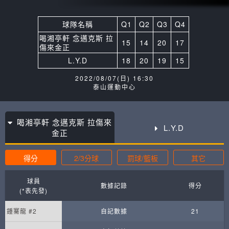
球隊名稱
Q1
Q2
Q3
Q4
喝湘亭軒 念邁克斯 拉
15
14
20
17
傷來金正
L.Y.D
18
20
19
15
2022/08/07(日) 16:30
泰山運動中心
喝湘亭軒 念邁克斯 拉傷來
L.Y.D
金正
得分
2/3分球
罰球/籃板
其它
球員
數據記錄
得分
(*表先發)
鍾騫龍 #2
自記數據
21