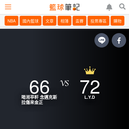
NBA
國內籃球
文章
相簿
盃賽
投票專區
購物
66
72
喝湘亭軒 念邁克斯
L.Y.D
拉傷來金正