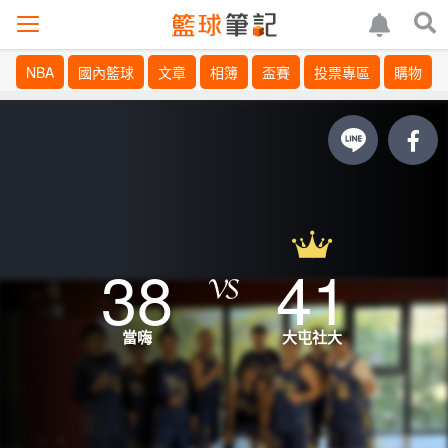
NBA
國內籃球
文章
相簿
盃賽
投票專區
購物
38
41
當嗨
大屯社大