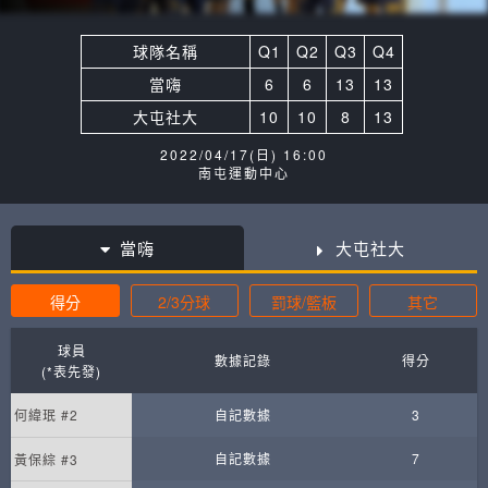
球隊名稱
Q1
Q2
Q3
Q4
當嗨
6
6
13
13
大屯社大
10
10
8
13
2022/04/17(日) 16:00
南屯運動中心
當嗨
大屯社大
得分
2/3分球
罰球/籃板
其它
球員
數據記錄
得分
(*表先發)
何緯珉 #2
自記數據
3
自記數據
7
黃保綜 #3