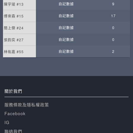
自記數據
9
陳宇竣 #13
自記數據
17
傅崇森 #15
自記數據
0
簡上傑 #24
自記數據
0
張鈞奕 #27
自記數據
2
林佑嘉 #55
關於我們
服務條款及隱私權政策
Facebook
IG
聯絡我們