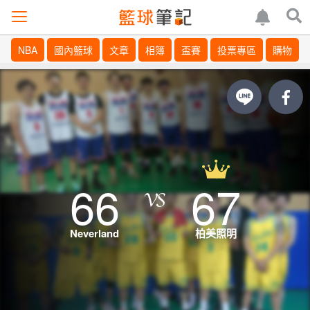
NBA
國內籃球
文章
相簿
盃賽
投票專區
購物
66
67
Neverland
柏美照明