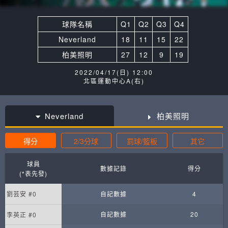
球隊名稱
Q1
Q2
Q3
Q4
Neverland
18
11
15
22
柏美照明
27
12
9
19
2022/04/17(日) 12:00
北區運動中心A(右)
Neverland
柏美照明
得分
2/3分球
罰球/籃板
其它
球員
數據記錄
得分
(*表先發)
劉芸安 #0
自記數據
4
自記數據
20
李英正 #0