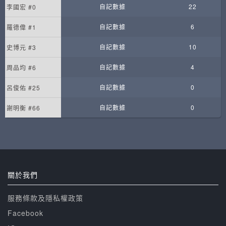
自記數據
22
李國宏 #0
自記數據
6
羅德偉 #1
自記數據
10
史博元 #3
自記數據
4
周品均 #6
自記數據
0
呂俊佑 #25
自記數據
0
謝明衡 #66
關於我們
服務條款及隱私權政策
Facebook