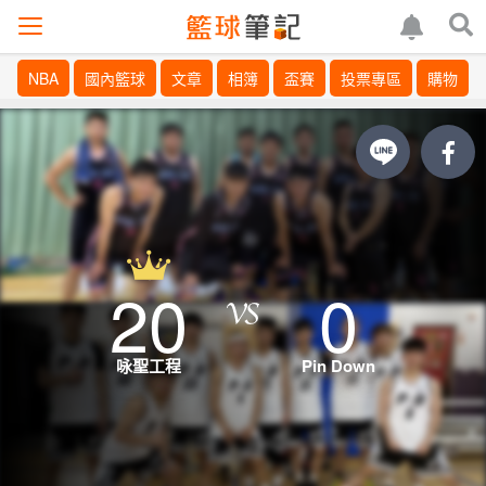
NBA
國內籃球
文章
相簿
盃賽
投票專區
購物
20
0
咏聖工程
Pin Down