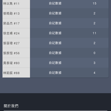
自記數據
15
林以雋 #11
自記數據
2
張皓勛 #13
自記數據
2
郭品杰 #17
自記數據
11
徐忠甫 #24
自記數據
2
張容瑋 #27
自記數據
0
張辰愷 #56
自記數據
3
黃泰竣 #80
自記數據
4
林鉑宸 #88
關於我們