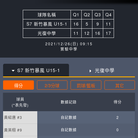
球隊名稱
Q1
Q2
Q3
Q4
S7 新竹暴風 U15-1
16
5
9
11
光復中學
11
12
16
17
2021/12/26(日) 09:15
實驗中學
S7 新竹暴風 U15-1
光復中學
得分
2/3分球
罰球/籃板
其它
球員
數據記錄
得分
(*表先發)
黃紹唐 #3
自記數據
2
自記數據
0
黃英栩 #9