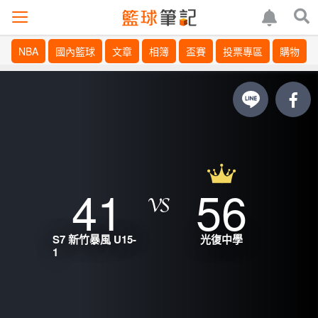
NBA
國內籃球
文章
相簿
盃賽
投票專區
購物
41
56
S7 新竹暴風 U15-
光復中學
1