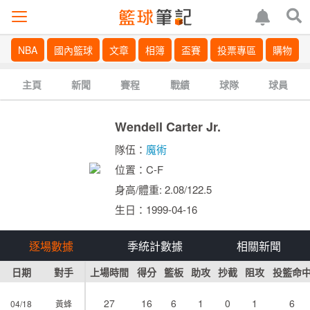
NBA
國內籃球
文章
相簿
盃賽
投票專區
購物
主頁
新聞
賽程
戰績
球隊
球員
Wendell Carter Jr.
隊伍：
魔術
位置：C-F
身高/體重: 2.08/122.5
生日：1999-04-16
逐場數據
季統計數據
相關新聞
日期
對手
上場時間
得分
籃板
助攻
抄截
阻攻
投籃命
27
16
6
1
0
1
6
04/18
黃蜂