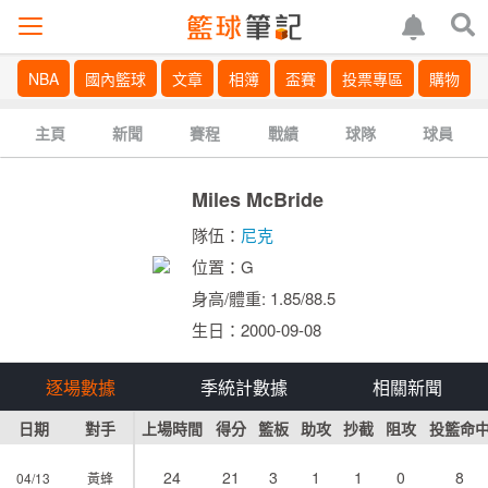
NBA
國內籃球
文章
相簿
盃賽
投票專區
購物
主頁
新聞
賽程
戰績
球隊
球員
Miles McBride
隊伍：
尼克
位置：G
身高/體重: 1.85/88.5
生日：2000-09-08
逐場數據
季統計數據
相關新聞
日期
對手
上場時間
得分
籃板
助攻
抄截
阻攻
投籃命
24
21
3
1
1
0
8
04/13
黃蜂