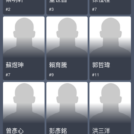
#2
#3
#7
蘇煜珅
賴育騰
郭哲瑋
#7
#9
#11
曾彥心
彭彥銘
洪三洋