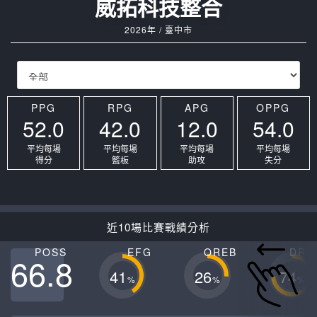
威拓科技整合
2026年 / 臺中市
PPG
RPG
APG
OPPG
52.0
42.0
12.0
54.0
平均每場
平均每場
平均每場
平均每場
得分
籃板
助攻
失分
近10場比賽戰績分析
POSS
EFG
OREB
DRE
66.8
41
26
74
%
%
%