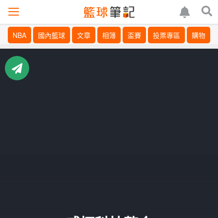
NBA
國內籃球
文章
相簿
盃賽
投票專區
購物