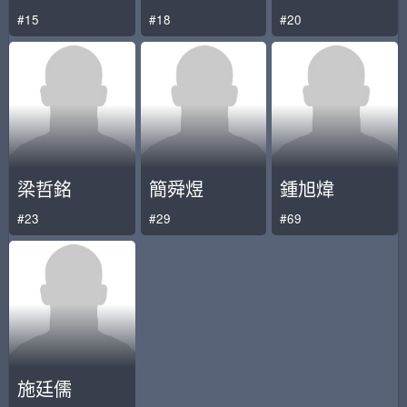
#15
#18
#20
梁哲銘
簡舜煜
鍾旭煒
#23
#29
#69
施廷儒