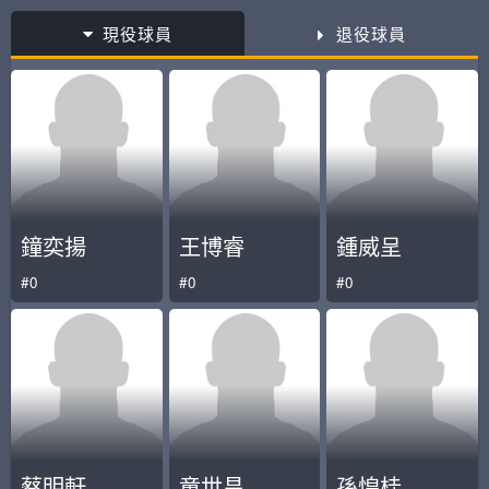
現役球員
退役球員
鐘奕揚
王博睿
鍾威呈
#0
#0
#0
蔡明軒
童世昌
孫惶桂