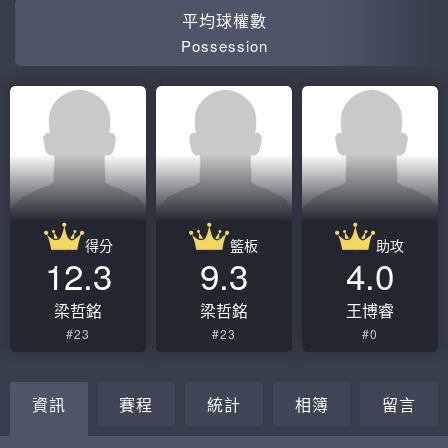
平均球權數
Possession
得分
籃板
助攻
12.3
9.3
4.0
梁哲銘
梁哲銘
王博睿
#23
#23
#0
資訊
賽程
統計
相簿
留言