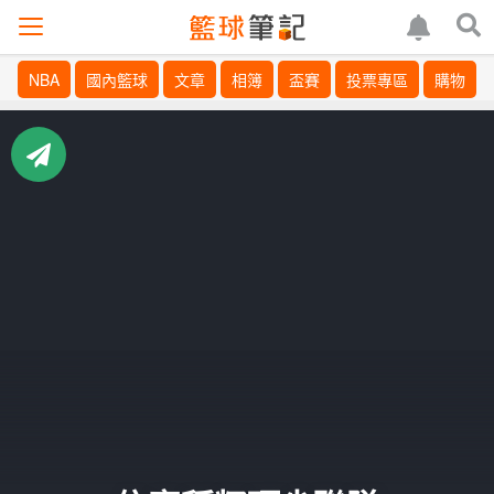
NBA
國內籃球
文章
相簿
盃賽
投票專區
購物