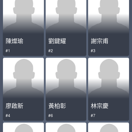
陳燦瑜
劉鍵耀
謝宗甫
#1
#2
#3
廖啟新
黃柏彰
林宗慶
#4
#6
#7