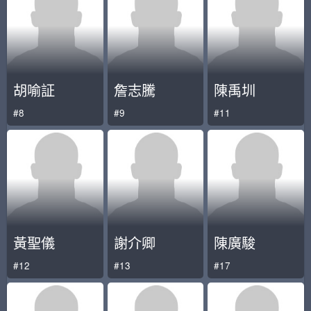
胡喻証
詹志騰
陳禹圳
#8
#9
#11
黃聖儀
謝介卿
陳廣駿
#12
#13
#17