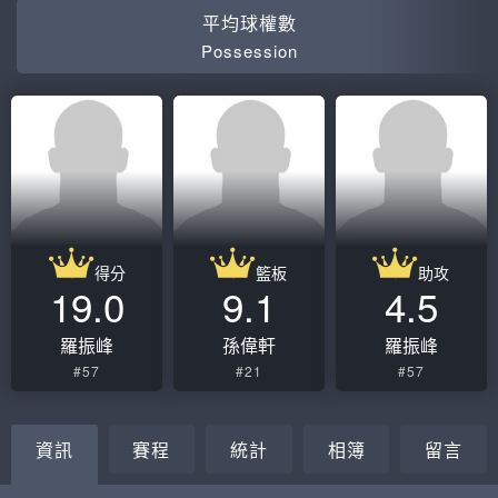
平均球權數
Possession
得分
籃板
助攻
19.0
9.1
4.5
羅振峰
孫偉軒
羅振峰
#57
#21
#57
資訊
賽程
統計
相簿
留言