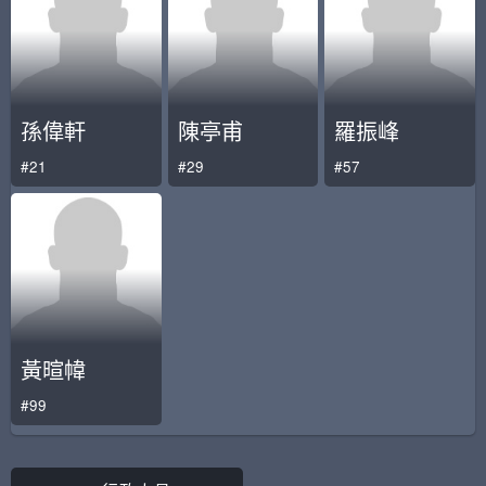
孫偉軒
陳亭甫
羅振峰
#21
#29
#57
黃暄幃
#99