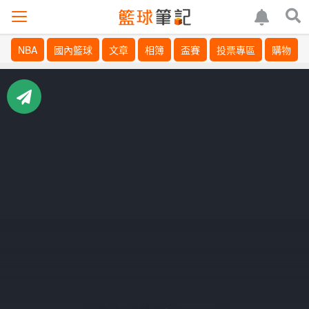
NBA
國內籃球
文章
相簿
盃賽
投票專區
購物