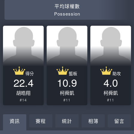
平均球權數
Possession
得分
籃板
助攻
22.4
10.9
4.0
胡皓翔
柯舜凱
柯舜凱
#14
#11
#11
資訊
賽程
統計
相簿
留言