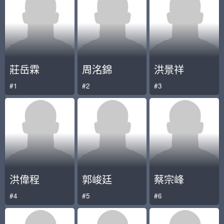
莊岳霖
周洺錦
洪景祥
#1
#2
#3
洪偉程
郭峻廷
蔡宗峰
#4
#5
#6