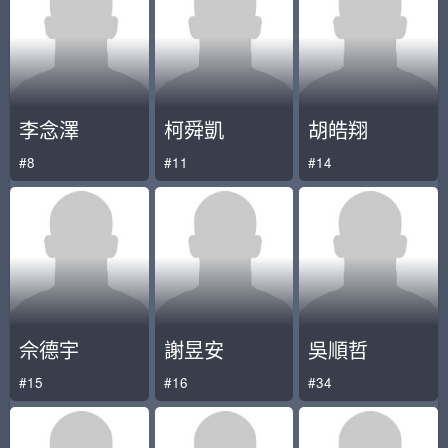
李念澤
柯舜凱
胡皓翔
#8
#11
#14
佘德宇
謝昱安
吳順哲
#15
#16
#34