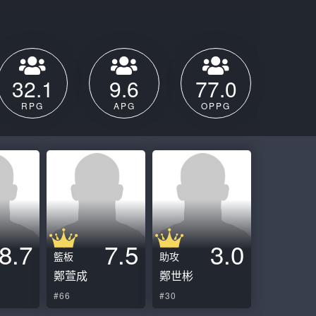
ball League
32.1
9.6
77.0
RPG
APG
OPPG
8.7
7.5
3.0
籃板
助攻
鄭萱成
鄭世彬
#66
#30