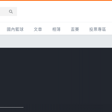
國內籃球
文章
相簿
盃賽
投票專區
新聞報導
全部
IMBC躍動籃球聯盟
精選相簿
DLIVE週末籃球聯賽
台灣職籃
新聞報導
網友相簿
Ding Yu頂煜籃球聯盟
TYGS籃球聯盟
UBA
產品活動
影片專區
SCBL 三重康克斯籃球聯盟
UBL
HBL
知識分享
SHUBL世新籃球聯盟
SBC輔大超級盃
球鞋開箱
TBL淡水籃球聯盟
ELITE週日籃球聯盟
主打專題
三重女子籃球聯盟
TBSL高中
淡水豆花聯盟
EMPOWER引爆