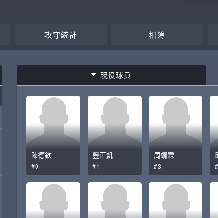
攻守統計
相簿
現役球員
陳德欽
豐正凱
周靖霖
#0
#1
#3