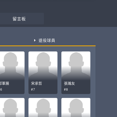
留言板
退役球員
邱軍展
宋承哲
張瀚友
#6
#7
#8