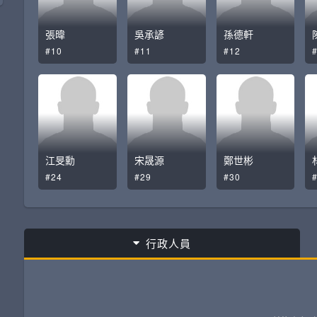
張暐
吳承諺
孫德軒
#10
#11
#12
江旻勳
宋晟源
鄭世彬
#24
#29
#30
行政人員