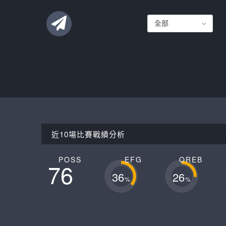
聯絡這支球隊
近10場比賽戰績分析
POSS
EFG
OREB
76
36
26
%
%