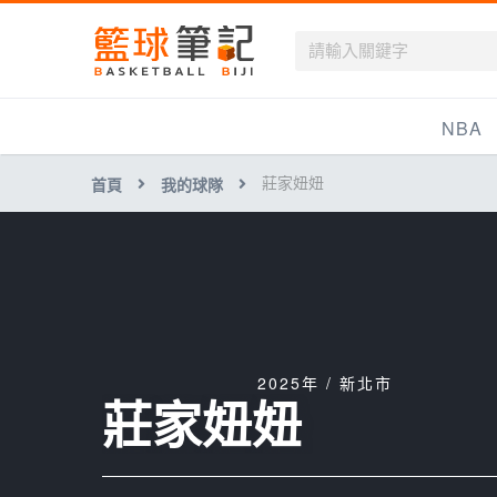
籃球筆記
NBA
莊家妞妞
首頁
我的球隊
最新資訊
新聞報導
賽程
戰績排名
球隊資訊
2025年 / 新北市
莊家妞妞