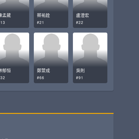
陳孟葳
蔡祐銓
盧澄宏
#13
#21
#22
林郁恒
鄭萱成
吳則
#32
#66
#91