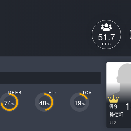
月見山Max League
Rise Basket
ELITE週六籃球聯盟
屏東國民聯盟
CBC中壢籃球聯盟
大港開打高雄籃球聯盟
51.7
Max中壢籃球聯盟
BTC籃球聯盟
PPG
ELITE週日籃球聯盟-中壢場
DREB
FTr
TOV
74
48
19
1
%
%
%
得分
孫德軒
#12