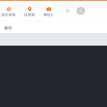
我的球隊
找球場
傳相片
購物
乙組小聯盟
運動訓練