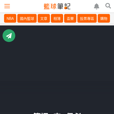
NBA
國內籃球
文章
相簿
盃賽
投票專區
購物