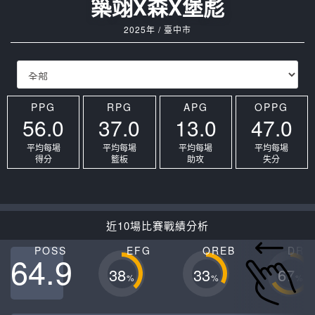
築翊X森X堡彪
2025年 / 臺中市
PPG
RPG
APG
OPPG
56.0
37.0
13.0
47.0
平均每場
平均每場
平均每場
平均每場
得分
籃板
助攻
失分
近10場比賽戰績分析
POSS
EFG
OREB
DRE
64.9
38
33
67
%
%
%