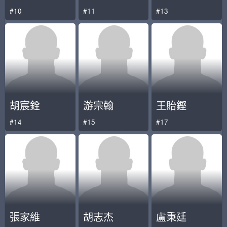
#10
#11
#13
胡宸銓
游宗翰
王貽鏗
#14
#15
#17
張家維
胡志杰
盧秉廷