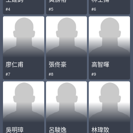
#4
#5
#6
廖仁甫
張佟豪
高智暉
#7
#8
#9
吳明璋
呂駿逸
林瑋致