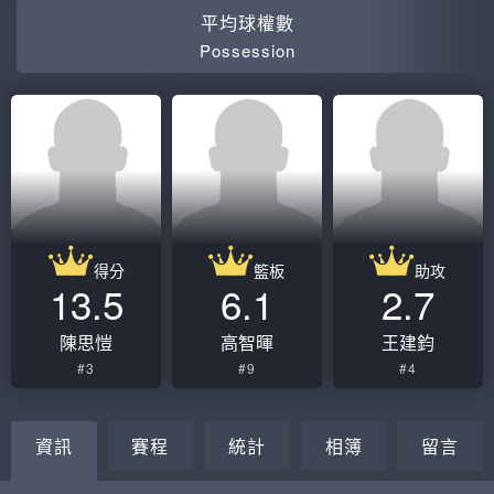
平均球權數
Possession
得分
籃板
助攻
13.5
6.1
2.7
陳思愷
高智暉
王建鈞
#3
#9
#4
資訊
賽程
統計
相簿
留言