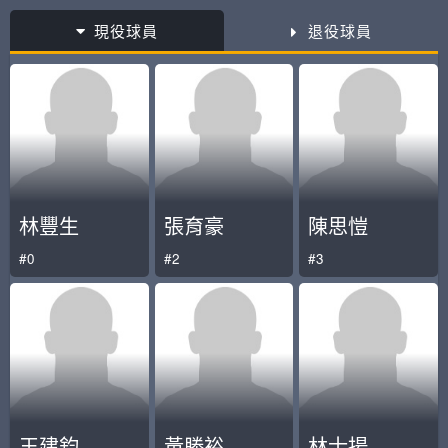
現役球員
退役球員
林豐生
張育豪
陳思愷
#0
#2
#3
王建鈞
黃勝裕
林士揚