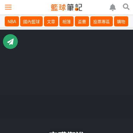
NBA
國內籃球
文章
相簿
盃賽
投票專區
購物