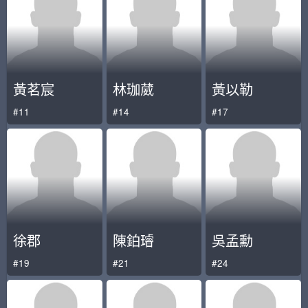
黃茗宸
林珈葳
黃以勒
#11
#14
#17
徐郡
陳鉑璿
吳孟勳
#19
#21
#24