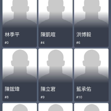
林季平
陳凱暄
洪博毅
#0
#4
#6
陳鋐瑋
陳立宭
藍承佑
#8
#9
#10