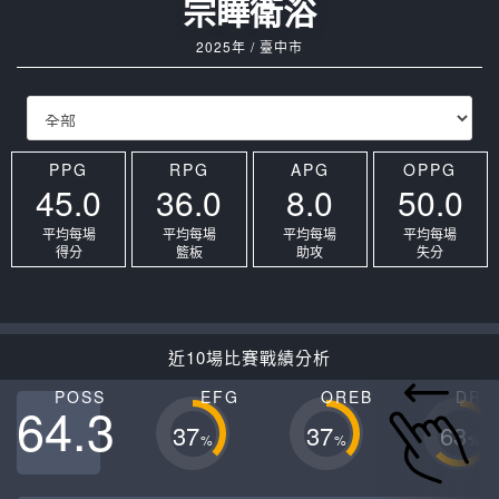
宗瞱衛浴
2025年 / 臺中市
PPG
RPG
APG
OPPG
45.0
36.0
8.0
50.0
平均每場
平均每場
平均每場
平均每場
得分
籃板
助攻
失分
近10場比賽戰績分析
POSS
EFG
OREB
DRE
64.3
37
37
63
%
%
%