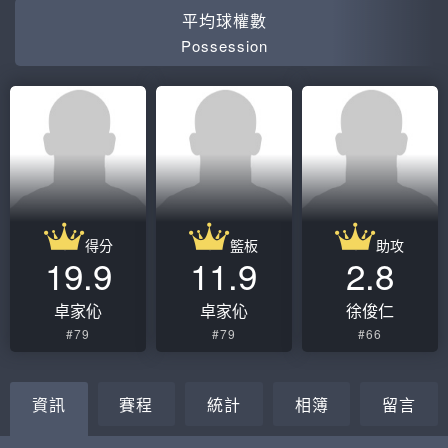
平均球權數
Possession
得分
籃板
助攻
19.9
11.9
2.8
卓家伈
卓家伈
徐俊仁
#79
#79
#66
資訊
賽程
統計
相簿
留言