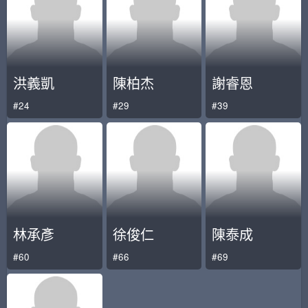
洪義凱
陳柏杰
謝睿恩
#24
#29
#39
林承彥
徐俊仁
陳泰成
#60
#66
#69