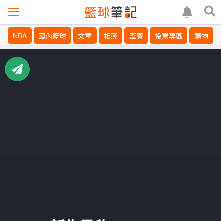
NBA
國內籃球
文章
相簿
盃賽
投票專區
購物