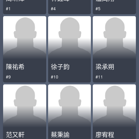
#1
#4
#5
陳祐希
徐子鈞
梁承朔
#9
#10
#11
范又軒
蔡秉諭
廖宥程