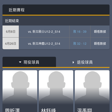
近期賽程
近期結束
6月8日
vs.
新北騎士U12-2_S14
敗 16 - 39
觀看數據
4月26日
vs.
新北神鷹U12-2_S14
敗 32 - 12
觀看數據
現役球員
退役球員
周昕澤
林鈺峰
温禹翔