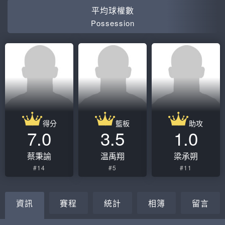
平均球權數
Possession
得分
籃板
助攻
7.0
3.5
1.0
蔡秉諭
温禹翔
梁承朔
#14
#5
#11
資訊
賽程
統計
相簿
留言