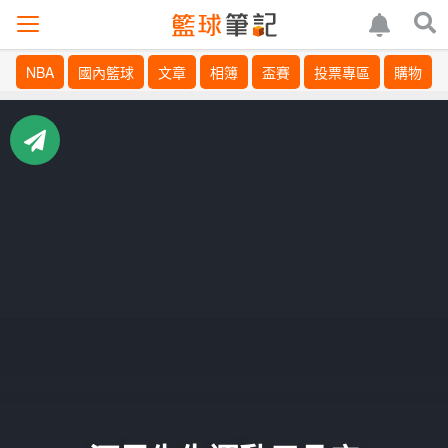
NBA
國內籃球
文章
相簿
盃賽
投票專區
購物