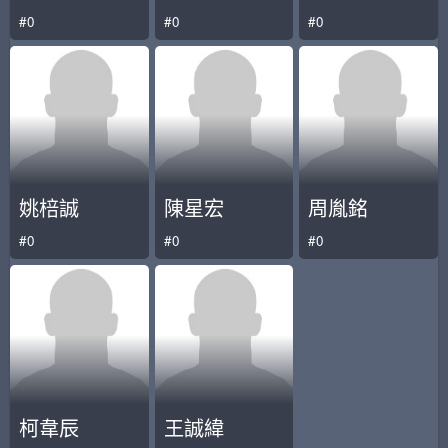
#0
#0
#0
姚棓誠
陳星宏
周胤銘
#0
#0
#0
柯韋辰
王誠緯