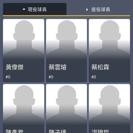
現役球員
退役球員
黃偉傑
蔡雲璿
蔡松霖
#0
#0
#0
陳彥君
陳子達
洪瑋哲