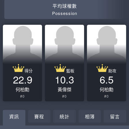
平均球權數
Possession
得分
籃板
助攻
22.9
10.3
6.5
何柏勳
黃偉傑
何柏勳
#0
#0
#0
資訊
賽程
統計
相簿
留言