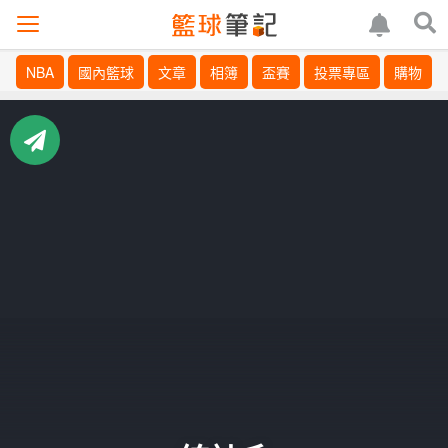
NBA
國內籃球
文章
相簿
盃賽
投票專區
購物