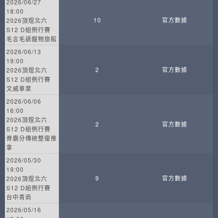
2026/06/27
18:00
10
官方數據
2026頂煜北六
S12 D組例行賽
毛言毛語寵物旅館
2026/06/13
19:00
2
官方數據
2026頂煜北六
S12 D組例行賽
文威車業
2026/06/06
16:00
2026頂煜北六
2
官方數據
S12 D組例行賽
脊霸分傳統整復推
拿
2026/05/30
19:00
9
官方數據
2026頂煜北六
S12 D組例行賽
台中青商
2026/05/16