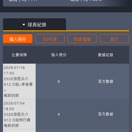
球員紀錄
個人得分
2/3分球
罰球/籃板
其它
比賽球隊
個人得分
數據記錄
2026/07/18
17:00
2026頂煜北六
6
官方數據
S12 D組+季後賽
+
喝醉的醉
2026/07/04
18:00
4
官方數據
2026頂煜北六
S12 D組例行賽
喝醉的醉