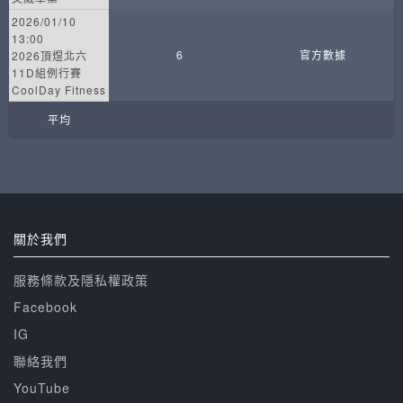
2026/01/10
13:00
6
官方數據
2026頂煜北六
11D組例行賽
CoolDay Fitness
平均
關於我們
服務條款及隱私權政策
Facebook
IG
聯絡我們
YouTube