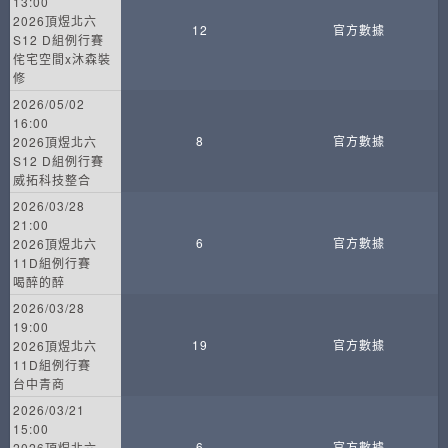
13:00
2026頂煜北六
12
官方數據
S12 D組例行賽
侘宅空間x沐森裝
修
2026/05/02
16:00
8
官方數據
2026頂煜北六
S12 D組例行賽
威拓科技整合
2026/03/28
21:00
6
官方數據
2026頂煜北六
11D組例行賽
喝醉的醉
2026/03/28
19:00
19
官方數據
2026頂煜北六
11D組例行賽
台中青商
2026/03/21
15:00
6
官方數據
2026頂煜北六