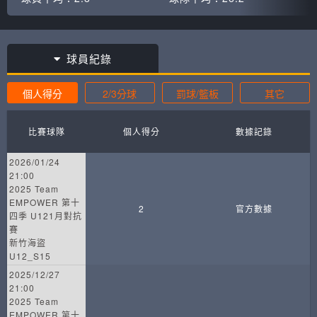
球員紀錄
個人得分
2/3分球
罰球/籃板
其它
比賽球隊
個人得分
數據記錄
2026/01/24
21:00
2025 Team
EMPOWER 第十
2
官方數據
四季 U121月對抗
賽
新竹海盜
U12_S15
2025/12/27
21:00
2025 Team
EMPOWER 第十