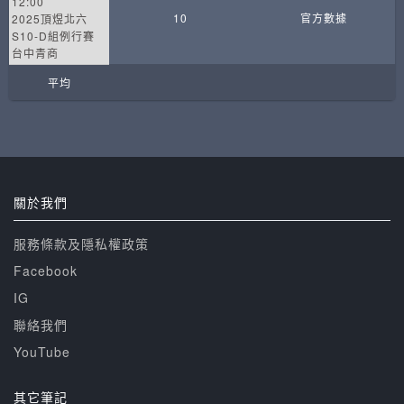
12:00
10
官方數據
2025頂煜北六
S10-D組例行賽
台中青商
平均
關於我們
服務條款及隱私權政策
Facebook
IG
聯絡我們
YouTube
其它筆記