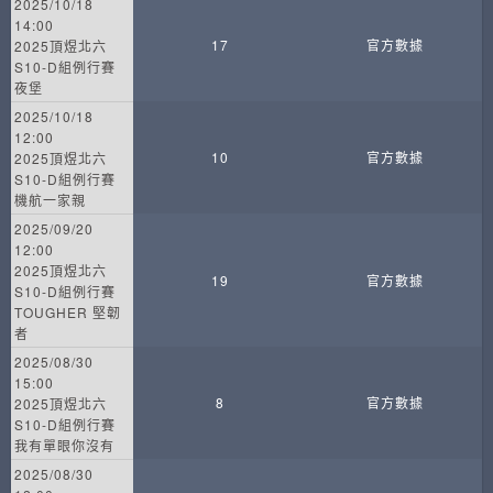
2025/10/18
14:00
17
官方數據
2025頂煜北六
S10-D組例行賽
夜堡
2025/10/18
12:00
10
官方數據
2025頂煜北六
S10-D組例行賽
機航一家親
2025/09/20
12:00
2025頂煜北六
19
官方數據
S10-D組例行賽
TOUGHER 堅韌
者
2025/08/30
15:00
8
官方數據
2025頂煜北六
S10-D組例行賽
我有單眼你沒有
2025/08/30