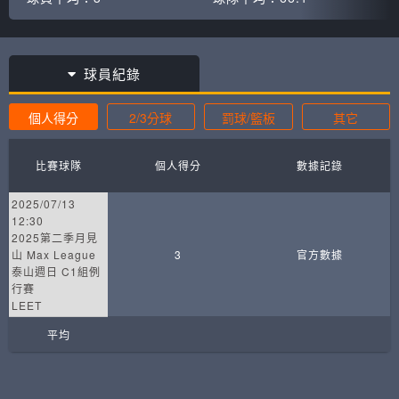
球員紀錄
個人得分
2/3分球
罰球/籃板
其它
比賽球隊
個人得分
數據記錄
2025/07/13
12:30
2025第二季月見
山 Max League
3
官方數據
泰山週日 C1組例
行賽
LEET
平均