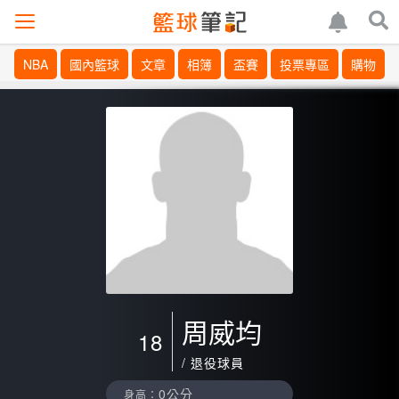
NBA
國內籃球
文章
相簿
盃賽
投票專區
購物
周威均
18
/ 退役球員
0公分
身高：