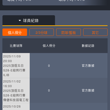
球員紀錄
個人得分
2/3分球
罰球/籃板
其它
比賽球隊
個人得分
數據記錄
2025/11/09
20:00
2025頂煜北日
0
官方數據
S28-E組例行賽
ILIB
2025/11/02
16:00
0
官方數據
2025頂煜北日
S28-E組例行賽
傳倢科技弱電工程
2025/10/26