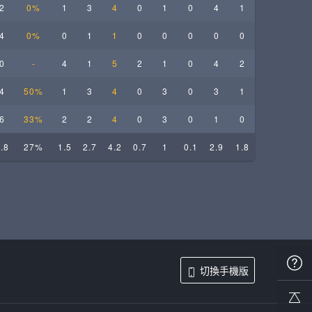
2
0%
1
3
4
0
1
0
4
1
4
0%
0
1
1
0
0
0
0
0
0
-
4
1
5
2
1
0
4
2
4
50%
1
3
4
0
3
0
3
1
6
33%
2
2
4
0
3
0
1
0
.8
27%
1.5
2.7
4.2
0.7
1
0.1
2.9
1.8
切換手機版