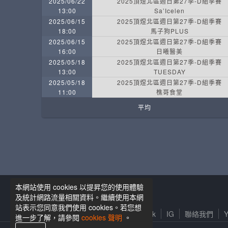
2025/06/22
2025頂煜北區週日第27季-D組季賽
13:00
Sa’Icelen
2025/06/15
2025頂煜北區週日第27季-D組季賽
18:00
馬子狗PLUS
2025/06/15
2025頂煜北區週日第27季-D組季賽
16:00
日曦醫美
2025/05/18
2025頂煜北區週日第27季-D組季賽
13:00
TUESDAY
2025/05/18
2025頂煜北區週日第27季-D組季賽
11:00
樵哥食堂
平均
本網站使用 cookies 以提昇您的使用體驗
籃球筆記粉絲專頁
及統計網路流量相關資料。繼續使用本網
站表示您同意我們使用 cookies。若您想
服務條款及隱私權政策
Facebook
IG
聯絡我們
Y
進一步了解，請參閱
cookies 聲明
。