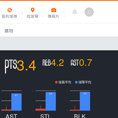
我的球隊
找球場
傳相片
購物
3.4
4.2
0.7
球員平均
球隊平均
10
2
1.9
9.4
8.7
乙組小聯盟
1
0.7
0.1
0
0
運動訓練
AST
STL
BLK