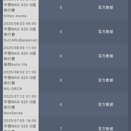
中壢MAX S25 G組
5
官方數據
例行賽
Kitten momo
2025/08/23 09:00
中壢MAX S25 G組
0
官方數據
例行賽
RJCARxBaskenall
2025/08/09 11:00
中壢MAX S25 G組
0
官方數據
例行賽
嶺翔balls life
2025/08/02 21:00
中壢MAX S25 G組
0
官方數據
例行賽
NS-ORCA
2025/07/12 21:00
中壢MAX S25 G組
0
官方數據
例行賽
NonSense
2025/07/05 18:00
中壢MAX S25 G組
7
官方數據