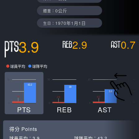
0公斤
體重：
1970年1月1日
生日：
3.9
2.9
0.7
球員平均
球隊平均
50
50
10
10
43.2
39
5.9
3.9
0
0.7
2.9
0
0
0
0
PTS
REB
AST
得分
Points
球員平均：
3.9
球隊平均：
43.2