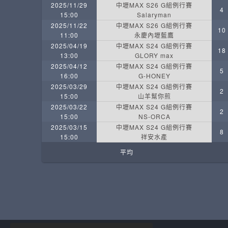
2025/11/29
中壢MAX S26 G組例行賽
4
15:00
Salaryman
2025/11/22
中壢MAX S26 G組例行賽
10
11:00
永慶內壢藍鷹
2025/04/19
中壢MAX S24 G組例行賽
18
13:00
GLORY max
2025/04/12
中壢MAX S24 G組例行賽
5
16:00
G-HONEY
2025/03/29
中壢MAX S24 G組例行賽
2
15:00
山羊幫你煎
2025/03/22
中壢MAX S24 G組例行賽
2
15:00
NS-ORCA
2025/03/15
中壢MAX S24 G組例行賽
8
15:00
祥安水產
平均