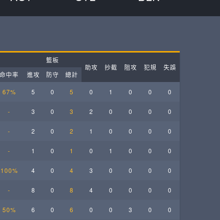
ball League
籃板
助攻
抄截
阻攻
犯規
失誤
命中率
進攻
防守
總計
67%
5
0
5
0
1
0
0
0
-
3
0
3
2
0
0
0
0
-
2
0
2
1
0
0
0
0
-
1
0
1
0
1
0
0
0
100%
4
0
4
3
0
0
0
0
-
8
0
8
4
0
0
0
0
50%
6
0
6
0
0
3
0
0