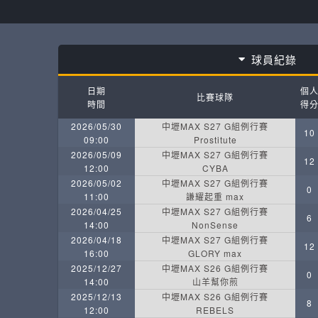
球員紀錄
日期
個
比賽球隊
時間
得
2026/05/30
中壢MAX S27 G組例行賽
10
09:00
Prostitute
2026/05/09
中壢MAX S27 G組例行賽
12
12:00
CYBA
2026/05/02
中壢MAX S27 G組例行賽
0
11:00
謙耀起重 max
2026/04/25
中壢MAX S27 G組例行賽
6
14:00
NonSense
2026/04/18
中壢MAX S27 G組例行賽
12
16:00
GLORY max
2025/12/27
中壢MAX S26 G組例行賽
0
14:00
山羊幫你煎
2025/12/13
中壢MAX S26 G組例行賽
8
12:00
REBELS