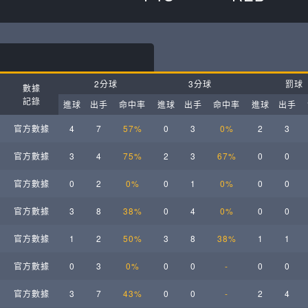
月見山Max League
Rise Basket
ELITE週六籃球聯盟
屏東國民聯盟
CBC中壢籃球聯盟
大港開打高雄籃球聯盟
2分球
3分球
罰球
人
數據
Max中壢籃球聯盟
BTC籃球聯盟
分
記錄
進球
出手
命中率
進球
出手
命中率
進球
出手
官方數據
4
7
57%
0
3
0%
2
3
ELITE週日籃球聯盟-中壢場
官方數據
3
4
75%
2
3
67%
0
0
官方數據
0
2
0%
0
1
0%
0
0
官方數據
3
8
38%
0
4
0%
0
0
官方數據
1
2
50%
3
8
38%
1
1
官方數據
0
3
0%
0
0
-
0
0
官方數據
3
7
43%
0
0
-
2
4