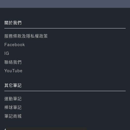
關於我們
服務條款及隱私權政策
Facebook
IG
聯絡我們
YouTube
其它筆記
運動筆記
棒球筆記
筆記商城