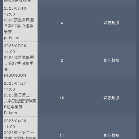
2025/07/13
12:00
2025頂煜北區週
4
官方數據
日第27季-B組季
後賽
polymer
2025/07/06
14:00
2025頂煜北區週
2
官方數據
日第27季-B組季
賽
INBUNBUN
2025/04/27
14:00
2025週日第二十
10
官方數據
六季頂煜籃球聯賽
B組季後賽
Fakers
2025/04/20
11:00
2025週日第二十
11
官方數據
六季頂煜籃球聯賽