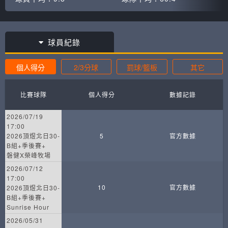
球員紀錄
個人得分
2/3分球
罰球/籃板
其它
比賽球隊
個人得分
數據記錄
2026/07/19
17:00
2026頂煜北日30-
5
官方數據
B組+季後賽+
磐健X榮峰牧場
2026/07/12
17:00
10
官方數據
2026頂煜北日30-
B組+季後賽+
Sunrise Hour
2026/05/31