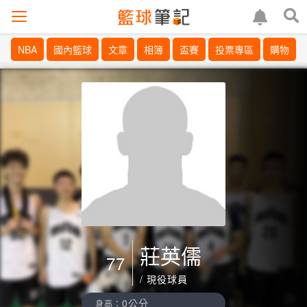
NBA
國內籃球
文章
相簿
盃賽
投票專區
購物
莊英儒
77
/ 現役球員
0公分
身高：