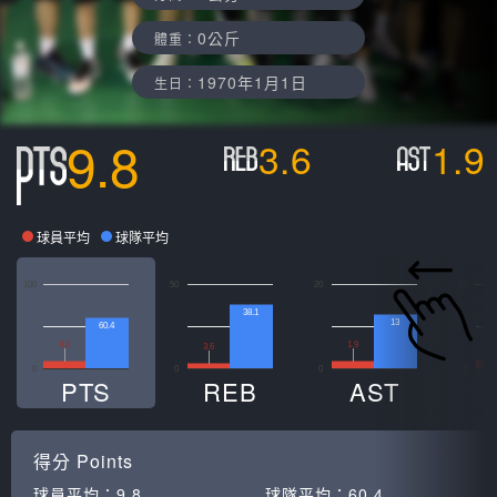
0公斤
體重：
1970年1月1日
生日：
9.8
3.6
1.9
球員平均
球隊平均
100
50
20
10
38.1
13
60.4
9.8
1.9
3.6
0
0
0
0
PTS
REB
AST
得分
Points
球員平均：
9.8
球隊平均：
60.4