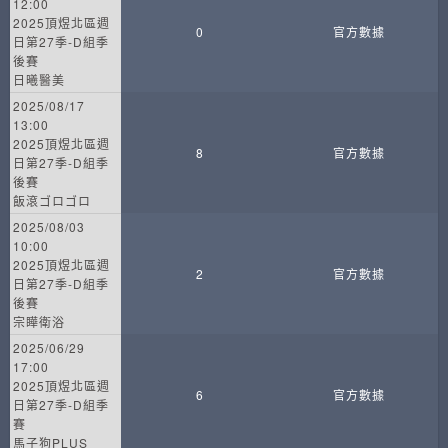
12:00
2025頂煜北區週
0
官方數據
日第27季-D組季
後賽
日曦醫美
2025/08/17
13:00
2025頂煜北區週
8
官方數據
日第27季-D組季
後賽
飯滾ゴロゴロ
2025/08/03
10:00
2025頂煜北區週
2
官方數據
日第27季-D組季
後賽
宗瞱衛浴
2025/06/29
17:00
2025頂煜北區週
6
官方數據
日第27季-D組季
賽
馬子狗PLUS