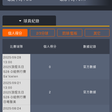
球員紀錄
個人得分
2/3分球
罰球/籃板
其它
比賽球隊
個人得分
數據記錄
2025/09/28
13:00
2025頂煜北日
0
官方數據
S28-D組例行賽
Sa’Icelen
2025/09/21
13:00
2
官方數據
2025頂煜北日
S28-D組例行賽
日曦醫美
2025/08/24