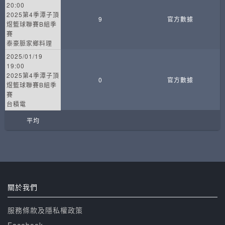
20:00
2025第4季潭子頂
9
官方數據
煜籃球聯賽B組季
賽
泰豪脈家鄉料理
2025/01/19
19:00
2025第4季潭子頂
0
官方數據
煜籃球聯賽B組季
賽
台積電
平均
關於我們
服務條款及隱私權政策
Facebook