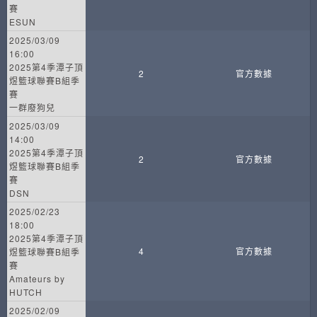
賽
ESUN
2025/03/09
16:00
2025第4季潭子頂
2
官方數據
煜籃球聯賽B組季
賽
一群廢狗兒
2025/03/09
14:00
2025第4季潭子頂
2
官方數據
煜籃球聯賽B組季
賽
DSN
2025/02/23
18:00
2025第4季潭子頂
4
官方數據
煜籃球聯賽B組季
賽
Amateurs by
HUTCH
2025/02/09