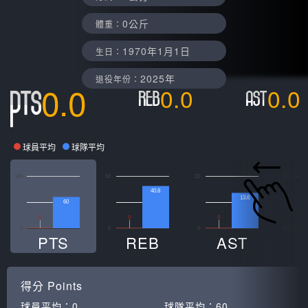
0公斤
體重：
1970年1月1日
生日：
2025年
退役年份：
0.0
0.0
0.0
球員平均
球隊平均
100
50
20
9.6
40.8
13.6
60
0
0
0
0
0
0
0.0
PTS
REB
AST
得分
Points
球員平均：
0
球隊平均：
60