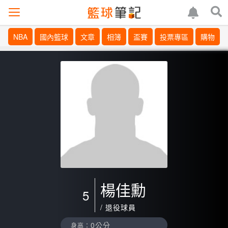
NBA
國內籃球
文章
相簿
盃賽
投票專區
購物
楊佳勳
5
/ 退役球員
0公分
身高：