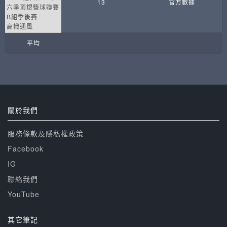
13
官方數據
六季頂煜籃球聯賽
B組季後賽
高幟通風
平均
關於我們
服務條款及隱私權政策
Facebook
IG
聯絡我們
YouTube
其它筆記