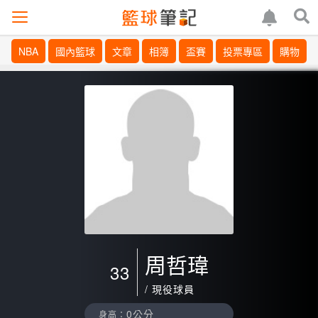
NBA
國內籃球
文章
相簿
盃賽
投票專區
購物
周哲瑋
33
/ 現役球員
0公分
身高：