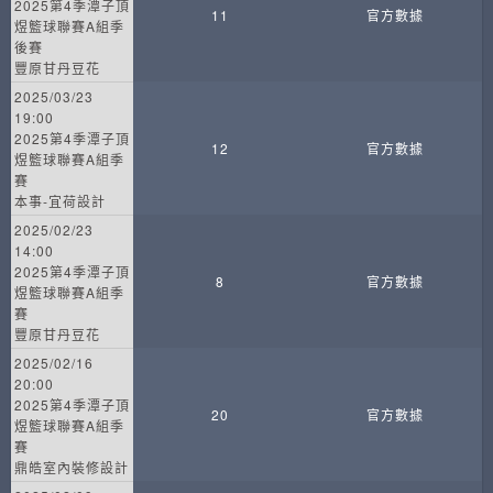
2025第4季潭子頂
11
官方數據
煜籃球聯賽A組季
後賽
豐原甘丹豆花
2025/03/23
19:00
2025第4季潭子頂
12
官方數據
煜籃球聯賽A組季
賽
本事-宜荷設計
2025/02/23
14:00
2025第4季潭子頂
8
官方數據
煜籃球聯賽A組季
賽
豐原甘丹豆花
2025/02/16
20:00
2025第4季潭子頂
20
官方數據
煜籃球聯賽A組季
賽
鼎皓室內裝修設計