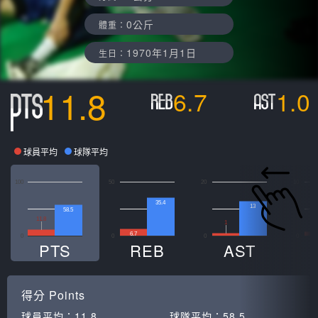
0公斤
體重：
1970年1月1日
生日：
11.8
6.7
1.0
球員平均
球隊平均
100
50
20
10
35.4
13
58.5
11.8
0
1
6.7
0
0
0
0
PTS
REB
AST
得分
Points
球員平均：
11.8
球隊平均：
58.5