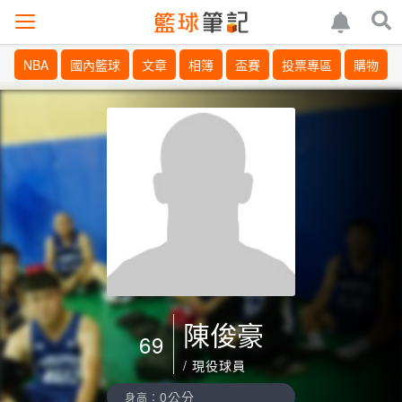
NBA
國內籃球
文章
相簿
盃賽
投票專區
購物
陳俊豪
69
/ 現役球員
0公分
身高：