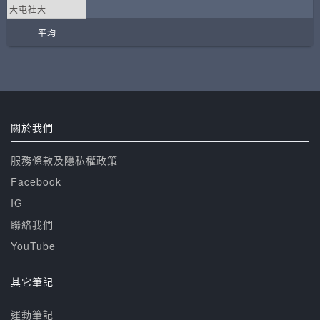
大屯社大
平均
關於我們
服務條款及隱私權政策
Facebook
IG
聯絡我們
YouTube
其它筆記
運動筆記