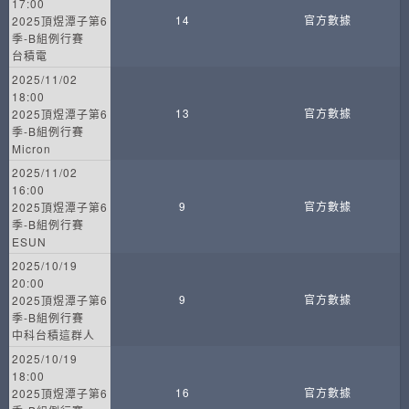
17:00
14
官方數據
2025頂煜潭子第6
季-B組例行賽
台積電
2025/11/02
18:00
13
官方數據
2025頂煜潭子第6
季-B組例行賽
Micron
2025/11/02
16:00
9
官方數據
2025頂煜潭子第6
季-B組例行賽
ESUN
2025/10/19
20:00
9
官方數據
2025頂煜潭子第6
季-B組例行賽
中科台積這群人
2025/10/19
18:00
16
官方數據
2025頂煜潭子第6