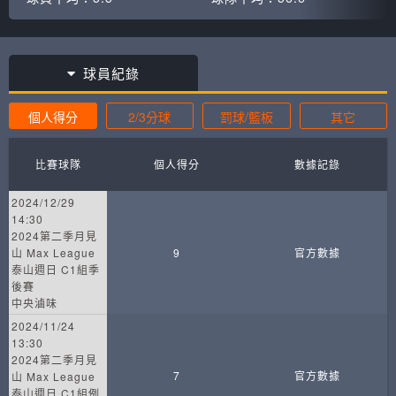
球員紀錄
個人得分
2/3分球
罰球/籃板
其它
比賽球隊
個人得分
數據記錄
2024/12/29
14:30
2024第二季月見
山 Max League
9
官方數據
泰山週日 C1組季
後賽
中央滷味
2024/11/24
13:30
2024第二季月見
7
官方數據
山 Max League
泰山週日 C1組例