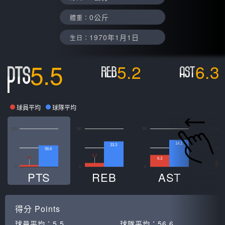
0公斤
體重：
1970年1月1日
生日：
5.5
5.2
6.3
球員平均
球隊平均
100
50
20
10
14.1
33.3
56.6
5.2
5.5
6.3
1
0
0
0
0
PTS
REB
AST
得分
Points
球員平均：
5.5
球隊平均：
56.6