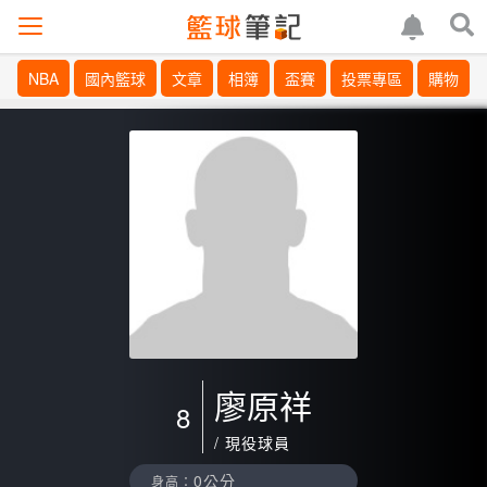
NBA
國內籃球
文章
相簿
盃賽
投票專區
購物
廖原祥
8
/ 現役球員
0公分
身高：